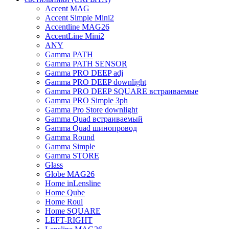
Accent MAG
Accent Simple Mini2
Accentline MAG26
AccentLine Mini2
ANY
Gamma PATH
Gamma PATH SENSOR
Gamma PRO DEEP adj
Gamma PRO DEEP downlight
Gamma PRO DEEP SQUARE встраиваемые
Gamma PRO Simple 3ph
Gamma Pro Store downlight
Gamma Quad встраиваемый
Gamma Quad шинопровод
Gamma Round
Gamma Simple
Gamma STORE
Glass
Globe MAG26
Home inLensline
Home Qube
Home Roul
Home SQUARE
LEFT-RIGHT