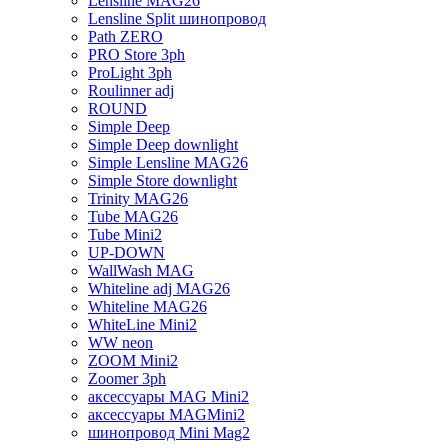
Lensline MAG26
Lensline Split шинопровод
Path ZERO
PRO Store 3ph
ProLight 3ph
Roulinner adj
ROUND
Simple Deep
Simple Deep downlight
Simple Lensline MAG26
Simple Store downlight
Trinity MAG26
Tube MAG26
Tube Mini2
UP-DOWN
WallWash MAG
Whiteline adj MAG26
Whiteline MAG26
WhiteLine Mini2
WW neon
ZOOM Mini2
Zoomer 3ph
аксессуары MAG Mini2
аксессуары MAGMini2
шинопровод Mini Mag2