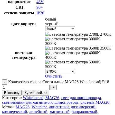
напряжение
48V
CRI
90+
степень защиты
IP20
белый
цвет корпуса
черный
2700K
3000K
3500K
цветовая
температура
4000K
5000K
Очистить
Количество товара Светильник MAG26 Whiteline adj R18
В корзину
Купить сейчас
Категории:
Whiteline adj MAG26
,
свет для шинопровода
,
светильники для магнитного шинопровода
,
система MAG26
Метки:
MAG26
,
Whiteline
,
акцентный
,
дизайнерский
,
коммерческий
,
линейный
,
магнитный
,
направляемый
,