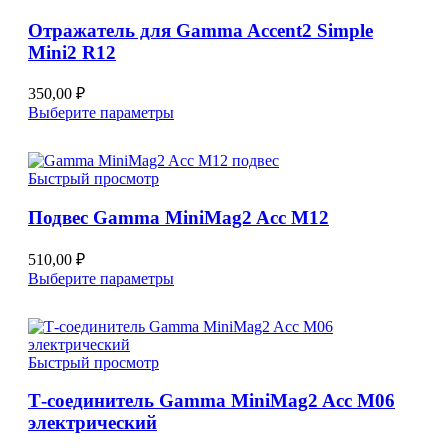
Опции
Отражатель для Gamma Accent2 Simple
можно
Mini2 R12
выбрать
на
странице
350,00
₽
товара.
Этот
Выберите параметры
товар
имеет
несколько
Быстрый просмотр
вариаций.
Опции
Подвес Gamma MiniMag2 Acc M12
можно
выбрать
на
510,00
₽
странице
Этот
Выберите параметры
товара.
товар
имеет
несколько
вариаций.
Быстрый просмотр
Опции
можно
Т-соединитель Gamma MiniMag2 Acc M06
выбрать
электрический
на
странице