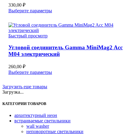
товара.
330,00
₽
Этот
Выберите параметры
товар
имеет
несколько
вариаций.
Быстрый просмотр
Опции
можно
Угловой соединитель Gamma MiniMag2 Acc
выбрать
M04 электрический
на
странице
товара.
260,00
₽
Этот
Выберите параметры
товар
имеет
Загрузить еще товары
несколько
Загрузка...
вариаций.
Опции
КАТЕГОРИИ ТОВАРОВ
можно
выбрать
на
архитектурный неон
странице
встраиваемые светильники
товара.
wall washer
неповоротные светильники