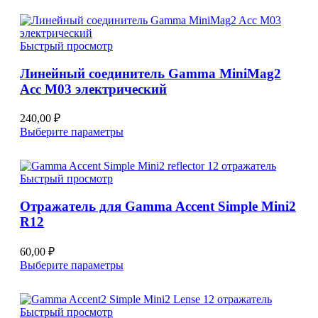
Быстрый просмотр
Линейный соединитель Gamma MiniMag2
Acc M03 электрический
240,00
₽
Этот
Выберите параметры
товар
имеет
несколько
Быстрый просмотр
вариаций.
Опции
Отражатель для Gamma Accent Simple Mini2
можно
R12
выбрать
на
странице
60,00
₽
товара.
Этот
Выберите параметры
товар
имеет
несколько
Быстрый просмотр
вариаций.