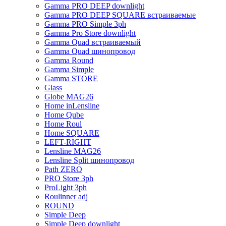
Gamma PRO DEEP downlight
Gamma PRO DEEP SQUARE встраиваемые
Gamma PRO Simple 3ph
Gamma Pro Store downlight
Gamma Quad встраиваемый
Gamma Quad шинопровод
Gamma Round
Gamma Simple
Gamma STORE
Glass
Globe MAG26
Home inLensline
Home Qube
Home Roul
Home SQUARE
LEFT-RIGHT
Lensline MAG26
Lensline Split шинопровод
Path ZERO
PRO Store 3ph
ProLight 3ph
Roulinner adj
ROUND
Simple Deep
Simple Deep downlight