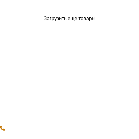
Загрузить еще товары
КАТЕГОРИИ ТОВАРОВ
архитектурный неон
встраиваемые светильники
карданные светильники
магнитный трек и аксессуары
накладные светильники
настенные светильники
свет для шинопровода
светильники (СКРЫТА)
шинопровод аксессуары
КОНТАКТЫ
8 (812) 493 51 15