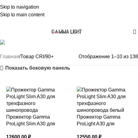
Skip to navigation
Skip to main content
90+
Главная
Товар CRI
90+
Отображение 1–10 из 138
Показать боковую панель
Прожектор Gamma
Прожектор Gamma
ProLight Slim A30 для
ProLight A30 для
трехфазного
трехфазного
12600,00
₽
12550,00
₽
шинопровода
шинопровода