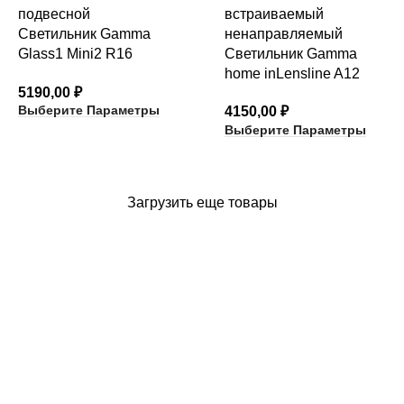
Светильник Gamma
Glass1 Mini2 R16
Светильник Gamma
подвесной
home inLensline A12
5190,00
₽
Выберите Параметры
4150,00
₽
Выберите Параметры
Загрузить еще товары
КАТЕГОРИИ ТОВАРОВ
архитектурный неон
встраиваемые светильники
карданные светильники
магнитный трек и аксессуары
накладные светильники
настенные светильники
свет для шинопровода