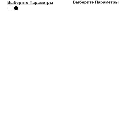
Выберите Параметры
Выберите Параметры
КАТЕГОРИИ ТОВАРОВ
архитектурный неон
встраиваемые светильники
карданные светильники
магнитный трек и аксессуары
накладные светильники
настенные светильники
свет для шинопровода
светильники (СКРЫТА)
шинопровод аксессуары
КОНТАКТЫ