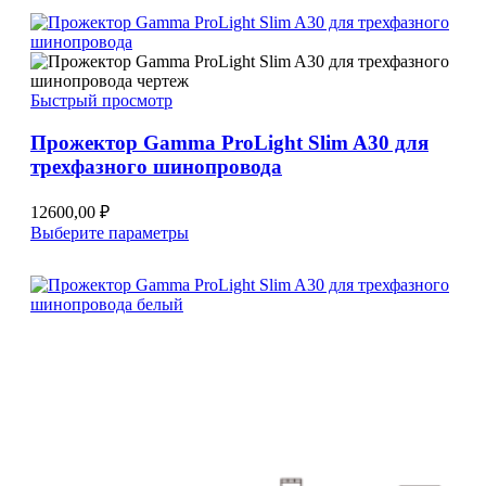
имеет
несколько
вариаций.
Опции
можно
Быстрый просмотр
выбрать
на
Прожектор Gamma ProLight Slim A30 для
странице
трехфазного шинопровода
товара.
12600,00
₽
Этот
Выберите параметры
товар
имеет
несколько
вариаций.
Опции
можно
выбрать
на
странице
товара.