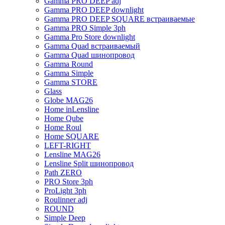
Gamma PRO DEEP adj
Gamma PRO DEEP downlight
Gamma PRO DEEP SQUARE встраиваемые
Gamma PRO Simple 3ph
Gamma Pro Store downlight
Gamma Quad встраиваемый
Gamma Quad шинопровод
Gamma Round
Gamma Simple
Gamma STORE
Glass
Globe MAG26
Home inLensline
Home Qube
Home Roul
Home SQUARE
LEFT-RIGHT
Lensline MAG26
Lensline Split шинопровод
Path ZERO
PRO Store 3ph
ProLight 3ph
Roulinner adj
ROUND
Simple Deep