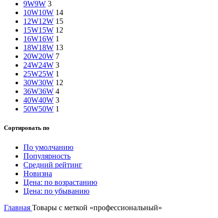
9W
9W
3
10W
10W
14
12W
12W
15
15W
15W
12
16W
16W
1
18W
18W
13
20W
20W
7
24W
24W
3
25W
25W
1
30W
30W
12
36W
36W
4
40W
40W
3
50W
50W
1
Сортировать по
По умолчанию
Популярность
Средний рейтинг
Новизна
Цена: по возрастанию
Цена: по убыванию
Главная
Товары с меткой «профессиональный»