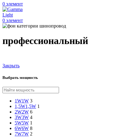
0
элемент
0
элемент
профессиональный
Закрыть
Выбрать мощность
1W
1W
3
1,5W
1,5W
1
2W
2W
6
3W
3W
4
5W
5W
1
6W
6W
8
7W
7W
2