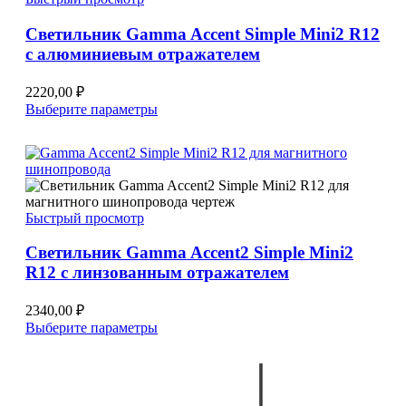
выбрать
на
Светильник Gamma Accent Simple Mini2 R12
странице
с алюминиевым отражателем
товара.
2220,00
₽
Этот
Выберите параметры
товар
имеет
несколько
вариаций.
Опции
можно
Быстрый просмотр
выбрать
на
Светильник Gamma Accent2 Simple Mini2
странице
R12 с линзованным отражателем
товара.
2340,00
₽
Этот
Выберите параметры
товар
имеет
несколько
вариаций.