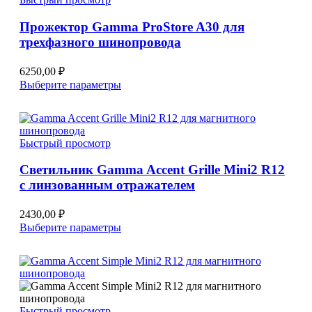
выбрать
на
Прожектор Gamma ProStore A30 для
странице
трехфазного шинопровода
товара.
6250,00
₽
Этот
Выберите параметры
товар
имеет
несколько
вариаций.
Быстрый просмотр
Опции
можно
Светильник Gamma Accent Grille Mini2 R12
выбрать
с линзованным отражателем
на
странице
товара.
2430,00
₽
Этот
Выберите параметры
товар
имеет
несколько
вариаций.
Опции
можно
Быстрый просмотр