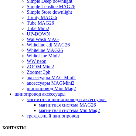
Simple Deep downlight
Simple Lensline MAG26
Simple Store downlight
Trinity MAG26
Tube MAG26
Tube Mini2
UP-DOWN
WallWash MAG
Whiteline adj MAG26
Whiteline MAG26
WhiteLine Mini2
WW neon
ZOOM Mini2
Zoomer 3ph
аксессуары MAG Mini2
аксессуары MAGMini2
шинопровод Mini Mag2
шинопровод аксессуары
магнитный шинопровод и аксессуары
магнитная система MAG26
магнитная система MiniMag2
трехфазный шинопровод
КОНТАКТЫ