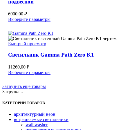
подвесной
6900,00
₽
Этот
Выберите параметры
товар
имеет
несколько
вариаций.
Быстрый просмотр
Опции
можно
Светильник Gamma Path Zero K1
выбрать
на
странице
11260,00
₽
товара.
Этот
Выберите параметры
товар
имеет
Загрузить еще товары
несколько
Загрузка...
вариаций.
Опции
КАТЕГОРИИ ТОВАРОВ
можно
выбрать
на
архитектурный неон
странице
встраиваемые светильники
товара.
wall washer
неповоротные светильники