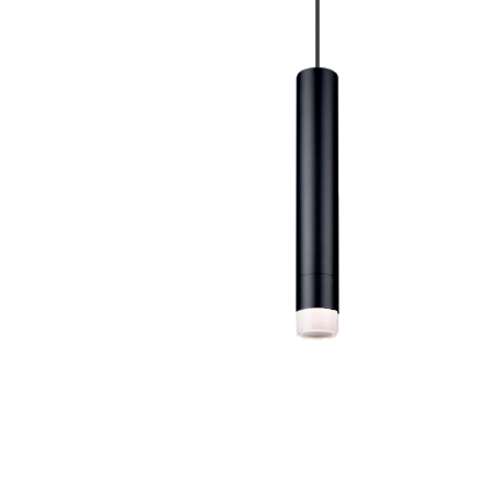
Опции
можно
выбрать
на
странице
товара.