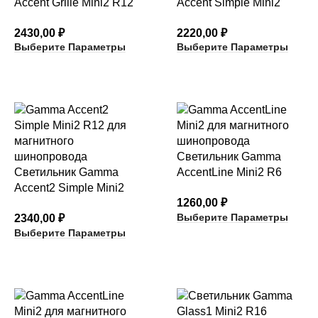
Accent Grille Mini2 R12
Accent Simple Mini2
с линзованным
R12 с алюминиевым
2430,00
₽
2220,00
₽
отражателем
отражателем
Выберите Параметры
Выберите Параметры
Светильник Gamma
Светильник Gamma
AccentLine Mini2 R6
Accent2 Simple Mini2
ненаправляемый
1260,00
₽
R12 с линзованным
Выберите Параметры
2340,00
₽
отражателем
Выберите Параметры