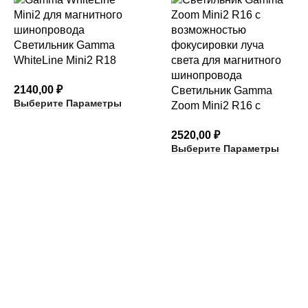
Светильник Gamma
WhiteLine Mini2 R18
ненаправляемый
2140,00
₽
Светильник Gamma
Выберите Параметры
Zoom Mini2 R16 с
возможностью
2520,00
₽
фокусировки луча
Выберите Параметры
света
КАТЕГОРИИ ТОВАРОВ
архитектурный неон
встраиваемые светильники
карданные светильники
магнитный трек и аксессуары
накладные светильники
настенные светильники