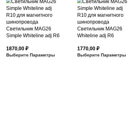
Светильник MAG26
Светильник MAG26
Simple Whiteline adj R6
Whiteline adj R6
1870,00
₽
1770,00
₽
Выберите Параметры
Выберите Параметры
КАТЕГОРИИ ТОВАРОВ
архитектурный неон
встраиваемые светильники
карданные светильники
магнитный трек и аксессуары
накладные светильники
настенные светильники
свет для шинопровода
светильники (СКРЫТА)