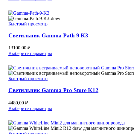
товар
имеет
несколько
вариаций.
Быстрый просмотр
Опции
можно
Светильник Gamma Path 9 K3
выбрать
на
странице
13100,00
₽
товара.
Этот
Выберите параметры
товар
имеет
несколько
вариаций.
Быстрый просмотр
Опции
можно
Светильник Gamma Pro Store K12
выбрать
на
странице
4480,00
₽
товара.
Этот
Выберите параметры
товар
имеет
несколько
вариаций.
Быстрый просмотр