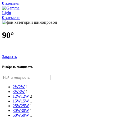
0
элемент
0
элемент
90°
Закрыть
Выбрать мощность
2W
2W
1
3W
3W
1
12W
12W
2
15W
15W
1
25W
25W
1
30W
30W
1
50W
50W
1