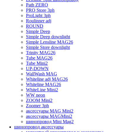
Path ZERO
PRO Store 3ph
ProLight 3ph
Roulinner adj
ROUND
Simple Deep
Simple Deep downlight
Simple Lensline MAG26
Simple Store downlight
Trinity MAG26
Tube MAG26
Tube Mini2
UP-DOWN
WallWash MAG
Whiteline adj MAG26
Whiteline MAG26
WhiteLine Mini2
WW neon
ZOOM Mini2
Zoomer 3ph
аксессуары MAG Mini2
аксессуары MAGMini2
шинопровод Mini Mag2
шинопровод аксессуары