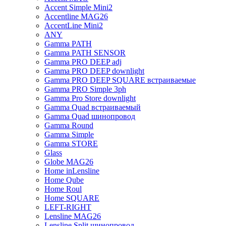
Accent Simple Mini2
Accentline MAG26
AccentLine Mini2
ANY
Gamma PATH
Gamma PATH SENSOR
Gamma PRO DEEP adj
Gamma PRO DEEP downlight
Gamma PRO DEEP SQUARE встраиваемые
Gamma PRO Simple 3ph
Gamma Pro Store downlight
Gamma Quad встраиваемый
Gamma Quad шинопровод
Gamma Round
Gamma Simple
Gamma STORE
Glass
Globe MAG26
Home inLensline
Home Qube
Home Roul
Home SQUARE
LEFT-RIGHT
Lensline MAG26
Lensline Split шинопровод