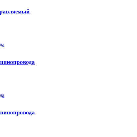
правляемый
о шинопровода
о шинопровода