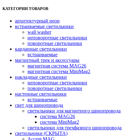
имеет
КАТЕГОРИИ ТОВАРОВ
несколько
вариаций.
архитектурный неон
Опции
встраиваемые светильники
можно
wall washer
выбрать
неповоротные светильники
на
поворотные светильники
странице
карданные светильники
товара.
встраиваемые
магнитный трек и аксессуары
магнитная система MAG26
магнитная система MiniMag2
накладные светильники
неповоротные светильники
поворотные светильники
настенные светильники
встраиваемые
свет для шинопровода
светильники для магнитного шинопровода
система MAG26
система MiniMag2
светильники для трехфазного шинопровода
светильники (СКРЫТА)
Accent MAG