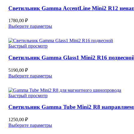
можно
Светильник Gamma AccentLine Mini2 R12 нен
выбрать
на
странице
1780,00
₽
товара.
Этот
Выберите параметры
товар
имеет
несколько
Быстрый просмотр
вариаций.
Опции
Светильник Gamma Glass1 Mini2 R16 подвесно
можно
выбрать
на
5190,00
₽
странице
Этот
Выберите параметры
товара.
товар
имеет
несколько
Быстрый просмотр
вариаций.
Опции
Светильник Gamma Tube Mini2 R8 направляе
можно
выбрать
на
1250,00
₽
странице
Этот
Выберите параметры
товара.
товар