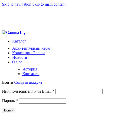
Skip to navigation
Skip to main content
8 (812) 493 51 15
light@gammalight.ru
Каталог
Архитектурный неон
Коллекции Gamma
Новости
О нас
История
Контакты
Войти
Создать аккаунт
Обязательно
Имя пользователя или Email
*
Обязательно
Пароль
*
Войти