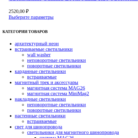
выбрать
на
2520,00
₽
странице
Этот
Выберите параметры
товара.
товар
имеет
КАТЕГОРИИ ТОВАРОВ
несколько
вариаций.
архитектурный неон
Опции
встраиваемые светильники
можно
wall washer
выбрать
неповоротные светильники
на
поворотные светильники
странице
карданные светильники
товара.
встраиваемые
магнитный трек и аксессуары
магнитная система MAG26
магнитная система MiniMag2
накладные светильники
неповоротные светильники
поворотные светильники
настенные светильники
встраиваемые
свет для шинопровода
светильники для магнитного шинопровода
система MAG26