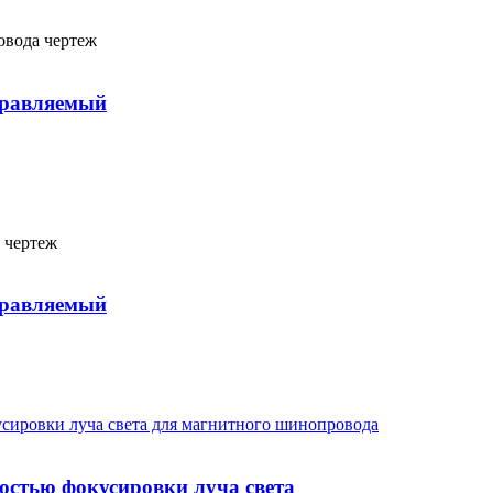
правляемый
правляемый
стью фокусировки луча света