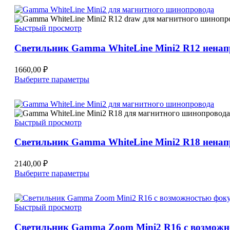
имеет
несколько
вариаций.
Быстрый просмотр
Опции
можно
Светильник Gamma WhiteLine Mini2 R12 нена
выбрать
на
странице
1660,00
₽
товара.
Этот
Выберите параметры
товар
имеет
несколько
вариаций.
Быстрый просмотр
Опции
можно
Светильник Gamma WhiteLine Mini2 R18 нена
выбрать
на
странице
2140,00
₽
товара.
Этот
Выберите параметры
товар
имеет
несколько
Быстрый просмотр
вариаций.
Опции
Светильник Gamma Zoom Mini2 R16 с возможно
можно