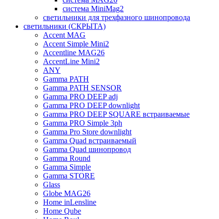
система MiniMag2
светильники для трехфазного шинопровода
светильники (СКРЫТА)
Accent MAG
Accent Simple Mini2
Accentline MAG26
AccentLine Mini2
ANY
Gamma PATH
Gamma PATH SENSOR
Gamma PRO DEEP adj
Gamma PRO DEEP downlight
Gamma PRO DEEP SQUARE встраиваемые
Gamma PRO Simple 3ph
Gamma Pro Store downlight
Gamma Quad встраиваемый
Gamma Quad шинопровод
Gamma Round
Gamma Simple
Gamma STORE
Glass
Globe MAG26
Home inLensline
Home Qube