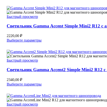
товар
имеет
несколько
вариаций.
Быстрый просмотр
Опции
можно
Светильник Gamma Accent Simple Mini2 R12 с
выбрать
на
странице
2220,00
₽
товара.
Этот
Выберите параметры
товар
имеет
несколько
вариаций.
Быстрый просмотр
Опции
можно
Светильник Gamma Accent2 Simple Mini2 R12 
выбрать
на
странице
2340,00
₽
товара.
Этот
Выберите параметры
товар
имеет
несколько
вариаций.
Быстрый просмотр
Опции