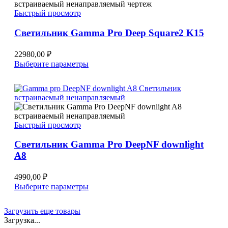
можно
Быстрый просмотр
выбрать
на
Светильник Gamma Pro Deep Square2 K15
странице
товара.
22980,00
₽
Этот
Выберите параметры
товар
имеет
несколько
вариаций.
Опции
можно
Быстрый просмотр
выбрать
на
Светильник Gamma Pro DeepNF downlight
странице
A8
товара.
4990,00
₽
Этот
Выберите параметры
товар
имеет
Загрузить еще товары
несколько
Загрузка...
вариаций.