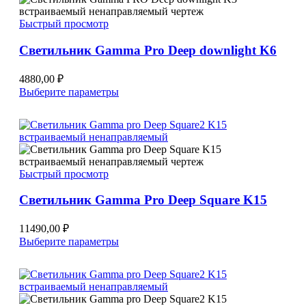
Опции
можно
Быстрый просмотр
выбрать
на
Светильник Gamma Pro Deep downlight K6
странице
товара.
4880,00
₽
Этот
Выберите параметры
товар
имеет
несколько
вариаций.
Опции
можно
Быстрый просмотр
выбрать
на
Светильник Gamma Pro Deep Square K15
странице
товара.
11490,00
₽
Этот
Выберите параметры
товар
имеет
несколько
вариаций.
Опции