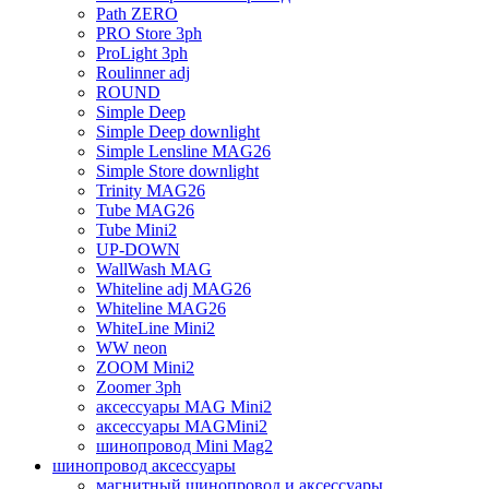
Path ZERO
PRO Store 3ph
ProLight 3ph
Roulinner adj
ROUND
Simple Deep
Simple Deep downlight
Simple Lensline MAG26
Simple Store downlight
Trinity MAG26
Tube MAG26
Tube Mini2
UP-DOWN
WallWash MAG
Whiteline adj MAG26
Whiteline MAG26
WhiteLine Mini2
WW neon
ZOOM Mini2
Zoomer 3ph
аксессуары MAG Mini2
аксессуары MAGMini2
шинопровод Mini Mag2
шинопровод аксессуары
магнитный шинопровод и аксессуары