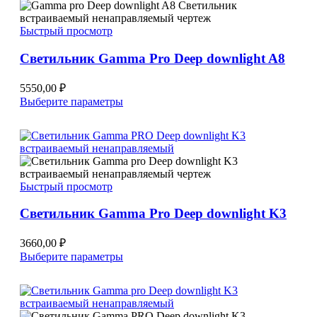
вариаций.
Опции
Быстрый просмотр
можно
выбрать
Светильник Gamma Pro Deep downlight A8
на
странице
товара.
5550,00
₽
Этот
Выберите параметры
товар
имеет
несколько
вариаций.
Опции
можно
Быстрый просмотр
выбрать
на
Светильник Gamma Pro Deep downlight K3
странице
товара.
3660,00
₽
Этот
Выберите параметры
товар
имеет
несколько
вариаций.