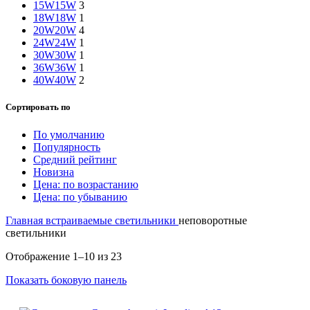
15W
15W
3
18W
18W
1
20W
20W
4
24W
24W
1
30W
30W
1
36W
36W
1
40W
40W
2
Сортировать по
По умолчанию
Популярность
Средний рейтинг
Новизна
Цена: по возрастанию
Цена: по убыванию
Главная
встраиваемые светильники
неповоротные
светильники
Отображение 1–10 из 23
Показать боковую панель