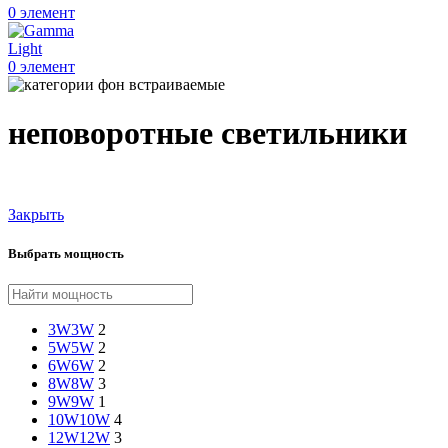
0
элемент
0
элемент
неповоротные светильники
Закрыть
Выбрать мощность
3W
3W
2
5W
5W
2
6W
6W
2
8W
8W
3
9W
9W
1
10W
10W
4
12W
12W
3