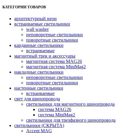
Опции
КАТЕГОРИИ ТОВАРОВ
можно
выбрать
на
архитектурный неон
странице
встраиваемые светильники
товара.
wall washer
неповоротные светильники
поворотные светильники
карданные светильники
встраиваемые
магнитный трек и аксессуары
магнитная система MAG26
магнитная система MiniMag2
накладные светильники
неповоротные светильники
поворотные светильники
настенные светильники
встраиваемые
свет для шинопровода
светильники для магнитного шинопровода
система MAG26
система MiniMag2
светильники для трехфазного шинопровода
светильники (СКРЫТА)
Accent MAG