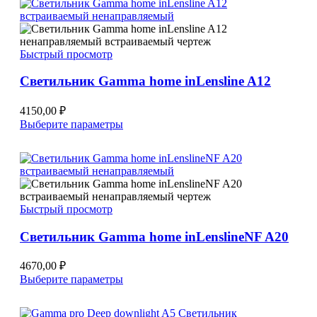
Быстрый просмотр
Светильник Gamma home inLensline A12
4150,00
₽
Этот
Выберите параметры
товар
имеет
несколько
вариаций.
Опции
можно
Быстрый просмотр
выбрать
на
Светильник Gamma home inLenslineNF A20
странице
товара.
4670,00
₽
Этот
Выберите параметры
товар
имеет
несколько