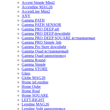
Accent Simple Mini2
Accentline MAG26
AccentLine Mini2
ANY
Gamma PATH
Gamma PATH SENSOR
Gamma PRO DEEP adj
Gamma PRO DEEP downlight
Gamma PRO DEEP SQUARE встраиваемые
Gamma PRO Simple 3ph
Gamma Pro Store downlight
Gamma Quad встраиваемый
Gamma Quad шинопровод
Gamma Round
Gamma Simple
Gamma STORE
Glass
Globe MAG26
Home inLensline
Home Qube
Home Roul
Home SQUARE
LEFT-RIGHT
Lensline MAG26
Lensline Split шинопровод