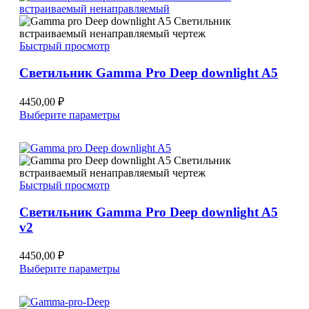
вариаций.
Опции
можно
Быстрый просмотр
выбрать
на
Светильник Gamma Pro Deep downlight A5
странице
товара.
4450,00
₽
Этот
Выберите параметры
товар
имеет
несколько
вариаций.
Опции
Быстрый просмотр
можно
выбрать
Светильник Gamma Pro Deep downlight A5
на
v2
странице
товара.
4450,00
₽
Этот
Выберите параметры
товар
имеет
несколько