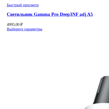
Быстрый просмотр
Светильник Gamma Pro Deep3NF adj A5
4995,00
₽
Этот
Выберите параметры
товар
имеет
несколько
вариаций.
Опции
можно
выбрать
на
странице
товара.