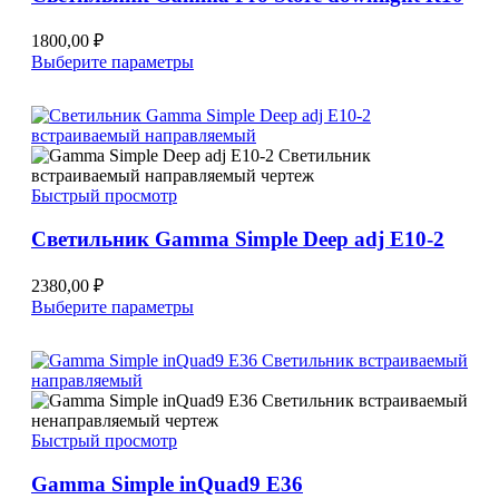
странице
товара.
1800,00
₽
Этот
Выберите параметры
товар
имеет
несколько
вариаций.
Опции
можно
Быстрый просмотр
выбрать
на
Светильник Gamma Simple Deep adj E10-2
странице
товара.
2380,00
₽
Этот
Выберите параметры
товар
имеет
несколько
вариаций.
Опции
можно
Быстрый просмотр
выбрать
на
Gamma Simple inQuad9 E36
странице