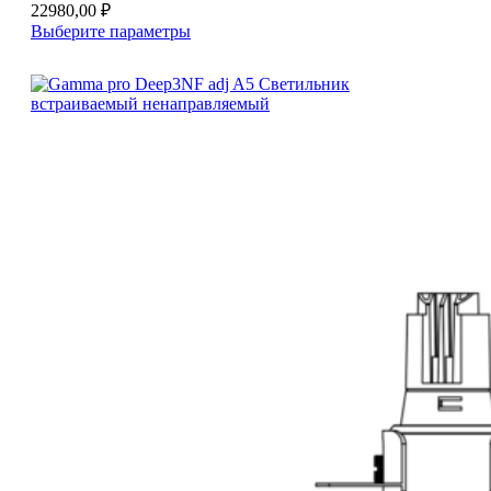
22980,00
₽
Этот
Выберите параметры
товар
имеет
несколько
вариаций.
Опции
можно
выбрать
на
странице
товара.