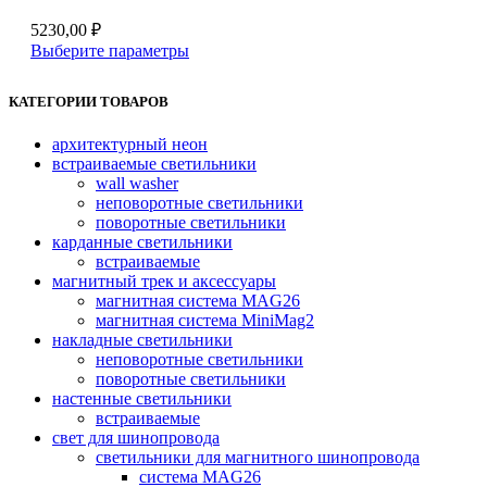
товара.
5230,00
₽
Этот
Выберите параметры
товар
имеет
КАТЕГОРИИ ТОВАРОВ
несколько
вариаций.
архитектурный неон
Опции
встраиваемые светильники
можно
wall washer
выбрать
неповоротные светильники
на
поворотные светильники
странице
карданные светильники
товара.
встраиваемые
магнитный трек и аксессуары
магнитная система MAG26
магнитная система MiniMag2
накладные светильники
неповоротные светильники
поворотные светильники
настенные светильники
встраиваемые
свет для шинопровода
светильники для магнитного шинопровода
система MAG26