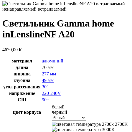
Светильник Gamma home
inLenslineNF A20
4670,00
₽
материал
алюминий
длина
70 мм
ширина
277 мм
глубина
49 мм
угол рассеивания
30°
напряжение
220-240V
CRI
90+
белый
цвет корпуса
черный
2700K