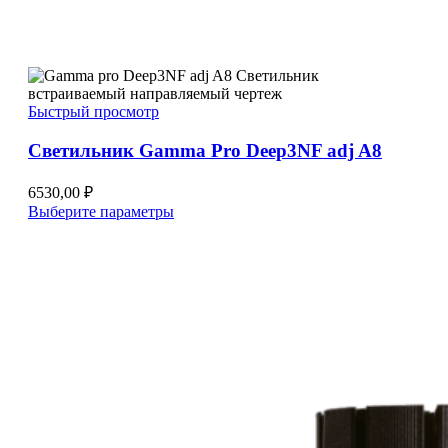
Быстрый просмотр
Светильник Gamma Pro Deep3NF adj A8
6530,00
₽
Этот
Выберите параметры
товар
имеет
несколько
вариаций.
Опции
можно
выбрать
на
странице
товара.