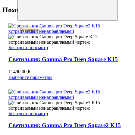
Похожие
Быстрый просмотр
Светильник Gamma Pro Deep Square K15
11490,00
₽
Этот
Выберите параметры
товар
имеет
несколько
вариаций.
Опции
можно
Быстрый просмотр
выбрать
на
Светильник Gamma Pro Deep Square2 K15
странице
товара.