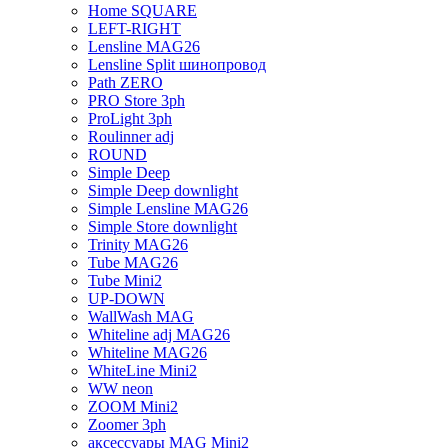
Home SQUARE
LEFT-RIGHT
Lensline MAG26
Lensline Split шинопровод
Path ZERO
PRO Store 3ph
ProLight 3ph
Roulinner adj
ROUND
Simple Deep
Simple Deep downlight
Simple Lensline MAG26
Simple Store downlight
Trinity MAG26
Tube MAG26
Tube Mini2
UP-DOWN
WallWash MAG
Whiteline adj MAG26
Whiteline MAG26
WhiteLine Mini2
WW neon
ZOOM Mini2
Zoomer 3ph
аксессуары MAG Mini2