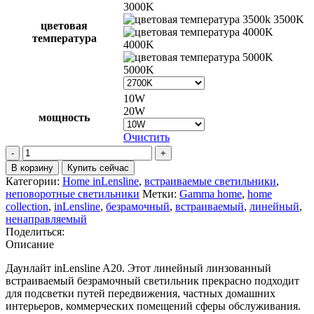
3000K
3500K
цветовая
температура
4000K
5000K
10W
20W
мощность
Очистить
Количество
товара
В корзину
Купить сейчас
Светильник
Категории:
Home inLensline
,
встраиваемые светильники
,
Gamma
неповоротные светильники
Метки:
Gamma home
,
home
home
collection
,
inLensline
,
безрамочный
,
встраиваемый
,
линейный
,
inLenslineNF
ненаправляемый
A20
Поделиться:
Описание
Даунлайт inLensline A20. Этот линейный линзованный
встраиваемый безрамочный светильник прекрасно подходит
для подсветки путей передвижения, частных домашних
интерьеров, коммерческих помещений сферы обслуживания.