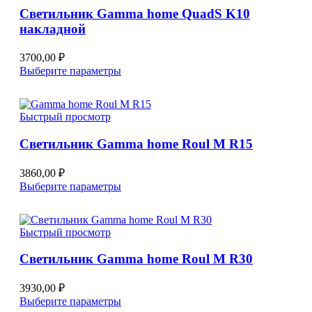
выбрать
Светильник Gamma home QuadS K10
на
накладной
странице
товара.
3700,00
₽
Этот
Выберите параметры
товар
имеет
несколько
Быстрый просмотр
вариаций.
Опции
Светильник Gamma home Roul M R15
можно
выбрать
на
3860,00
₽
странице
Этот
Выберите параметры
товара.
товар
имеет
несколько
Быстрый просмотр
вариаций.
Опции
Светильник Gamma home Roul M R30
можно
выбрать
на
3930,00
₽
странице
Этот
Выберите параметры
товара.