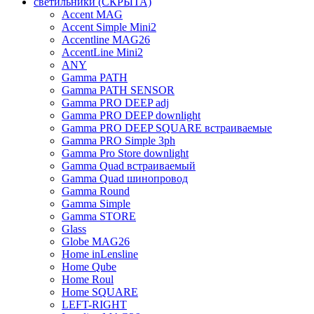
светильники (СКРЫТА)
Accent MAG
Accent Simple Mini2
Accentline MAG26
AccentLine Mini2
ANY
Gamma PATH
Gamma PATH SENSOR
Gamma PRO DEEP adj
Gamma PRO DEEP downlight
Gamma PRO DEEP SQUARE встраиваемые
Gamma PRO Simple 3ph
Gamma Pro Store downlight
Gamma Quad встраиваемый
Gamma Quad шинопровод
Gamma Round
Gamma Simple
Gamma STORE
Glass
Globe MAG26
Home inLensline
Home Qube
Home Roul
Home SQUARE
LEFT-RIGHT