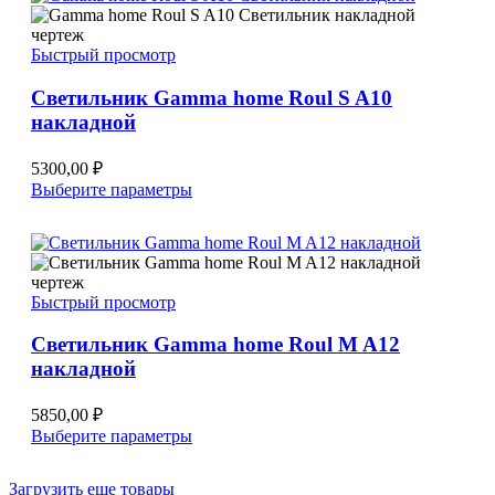
несколько
вариаций.
Опции
Быстрый просмотр
можно
выбрать
Светильник Gamma home Roul S A10
на
накладной
странице
товара.
5300,00
₽
Этот
Выберите параметры
товар
имеет
несколько
вариаций.
Опции
Быстрый просмотр
можно
выбрать
Светильник Gamma home Roul M A12
на
накладной
странице
товара.
5850,00
₽
Этот
Выберите параметры
товар
имеет
Загрузить еще товары
несколько