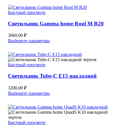
имеет
несколько
Быстрый просмотр
вариаций.
Опции
Светильник Gamma home Roul M R20
можно
выбрать
на
3060,00
₽
странице
Этот
Выберите параметры
товара.
товар
имеет
несколько
вариаций.
Быстрый просмотр
Опции
можно
Светильник Tube-C E15 накладной
выбрать
на
странице
3200,00
₽
товара.
Этот
Выберите параметры
товар
имеет
несколько
вариаций.
Опции
Быстрый просмотр
можно