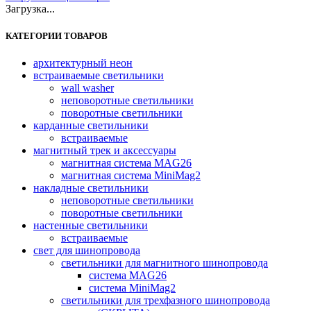
Загрузка...
вариаций.
Опции
КАТЕГОРИИ ТОВАРОВ
можно
выбрать
на
архитектурный неон
странице
встраиваемые светильники
товара.
wall washer
неповоротные светильники
поворотные светильники
карданные светильники
встраиваемые
магнитный трек и аксессуары
магнитная система MAG26
магнитная система MiniMag2
накладные светильники
неповоротные светильники
поворотные светильники
настенные светильники
встраиваемые
свет для шинопровода
светильники для магнитного шинопровода
система MAG26
система MiniMag2
светильники для трехфазного шинопровода