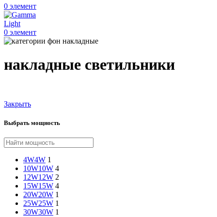
0
элемент
0
элемент
накладные светильники
Закрыть
Выбрать мощность
4W
4W
1
10W
10W
4
12W
12W
2
15W
15W
4
20W
20W
1
25W
25W
1
30W
30W
1