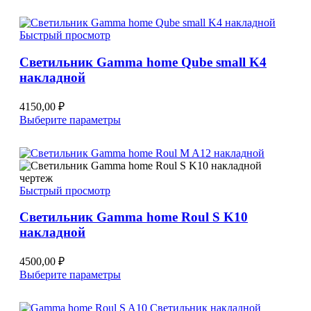
товар
имеет
несколько
Быстрый просмотр
вариаций.
Опции
Светильник Gamma home Qube small K4
можно
накладной
выбрать
на
странице
4150,00
₽
товара.
Этот
Выберите параметры
товар
имеет
несколько
вариаций.
Опции
Быстрый просмотр
можно
выбрать
Светильник Gamma home Roul S K10
на
накладной
странице
товара.
4500,00
₽
Этот
Выберите параметры
товар
имеет