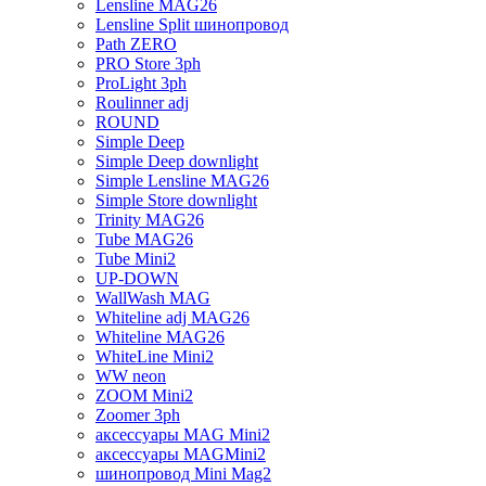
Lensline MAG26
Lensline Split шинопровод
Path ZERO
PRO Store 3ph
ProLight 3ph
Roulinner adj
ROUND
Simple Deep
Simple Deep downlight
Simple Lensline MAG26
Simple Store downlight
Trinity MAG26
Tube MAG26
Tube Mini2
UP-DOWN
WallWash MAG
Whiteline adj MAG26
Whiteline MAG26
WhiteLine Mini2
WW neon
ZOOM Mini2
Zoomer 3ph
аксессуары MAG Mini2
аксессуары MAGMini2
шинопровод Mini Mag2