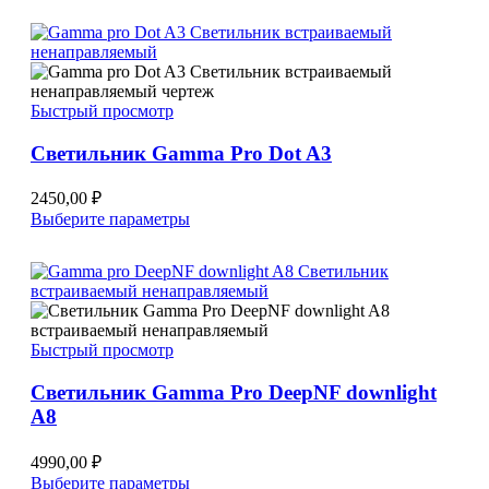
имеет
несколько
вариаций.
Опции
можно
Быстрый просмотр
выбрать
на
Светильник Gamma Pro Dot A3
странице
товара.
2450,00
₽
Этот
Выберите параметры
товар
имеет
несколько
вариаций.
Опции
можно
Быстрый просмотр
выбрать
на
Светильник Gamma Pro DeepNF downlight
странице
A8
товара.
4990,00
₽
Этот
Выберите параметры