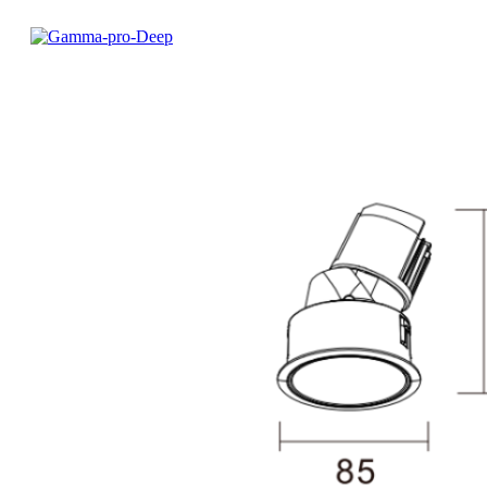
товар
имеет
несколько
вариаций.
Опции
можно
выбрать
на
странице
товара.