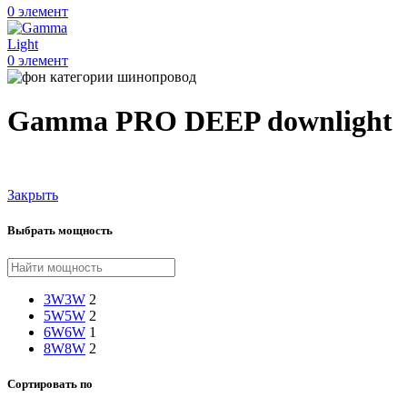
0
элемент
0
элемент
Gamma PRO DEEP downlight
Закрыть
Выбрать мощность
3W
3W
2
5W
5W
2
6W
6W
1
8W
8W
2
Сортировать по