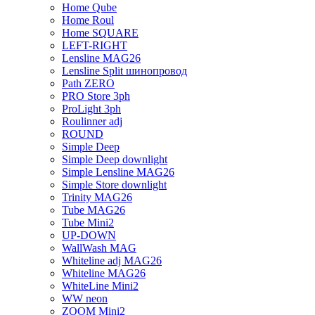
Home Qube
Home Roul
Home SQUARE
LEFT-RIGHT
Lensline MAG26
Lensline Split шинопровод
Path ZERO
PRO Store 3ph
ProLight 3ph
Roulinner adj
ROUND
Simple Deep
Simple Deep downlight
Simple Lensline MAG26
Simple Store downlight
Trinity MAG26
Tube MAG26
Tube Mini2
UP-DOWN
WallWash MAG
Whiteline adj MAG26
Whiteline MAG26
WhiteLine Mini2
WW neon
ZOOM Mini2