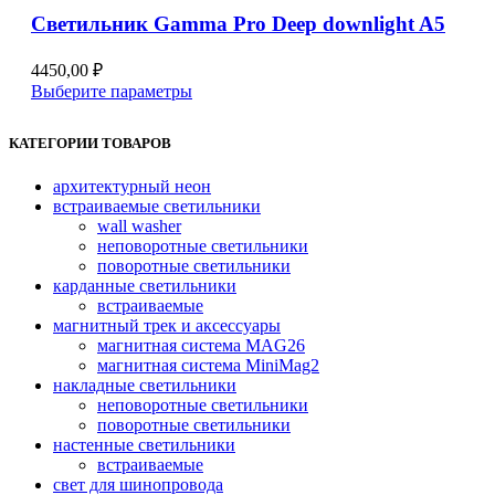
на
Светильник Gamma Pro Deep downlight A5
странице
товара.
4450,00
₽
Этот
Выберите параметры
товар
имеет
КАТЕГОРИИ ТОВАРОВ
несколько
вариаций.
архитектурный неон
Опции
встраиваемые светильники
можно
wall washer
выбрать
неповоротные светильники
на
поворотные светильники
странице
карданные светильники
товара.
встраиваемые
магнитный трек и аксессуары
магнитная система MAG26
магнитная система MiniMag2
накладные светильники
неповоротные светильники
поворотные светильники
настенные светильники
встраиваемые
свет для шинопровода