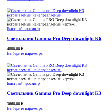
товар
имеет
несколько
вариаций.
Опции
можно
Быстрый просмотр
выбрать
на
Светильник Gamma Pro Deep downlight K6
странице
товара.
4880,00
₽
Этот
Выберите параметры
товар
имеет
несколько
вариаций.
Опции
можно
Быстрый просмотр
выбрать
на
Светильник Gamma Pro Deep downlight K3
странице
товара.
3660,00
₽
Этот
Выберите параметры