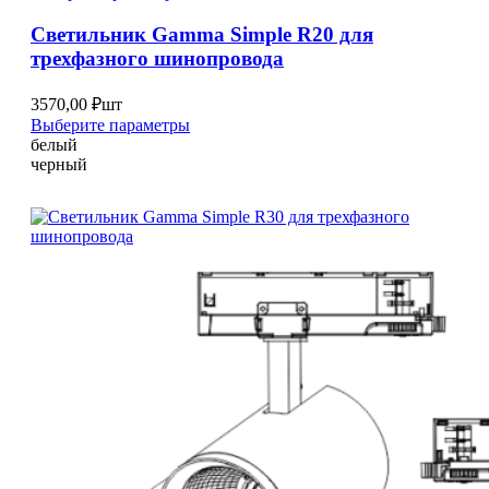
на
Светильник Gamma Simple R20 для
странице
трехфазного шинопровода
товара.
3570,00
₽
шт
Этот
Выберите параметры
товар
белый
имеет
черный
несколько
вариаций.
Опции
можно
выбрать
на
странице
товара.