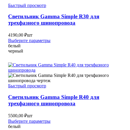
Быстрый просмотр
Светильник Gamma Simple R30 для
трехфазного шинопровода
4190,00
₽
шт
Этот
Выберите параметры
товар
белый
имеет
черный
несколько
вариаций.
Опции
можно
выбрать
на
Быстрый просмотр
странице
товара.
Светильник Gamma Simple R40 для
трехфазного шинопровода
5500,00
₽
шт
Этот
Выберите параметры
товар
белый