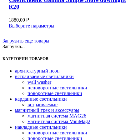
R20
1880,00
₽
Этот
Выберите параметры
товар
имеет
Загрузить еще товары
несколько
Загрузка...
вариаций.
Опции
КАТЕГОРИИ ТОВАРОВ
можно
выбрать
на
архитектурный неон
странице
встраиваемые светильники
товара.
wall washer
неповоротные светильники
поворотные светильники
карданные светильники
встраиваемые
магнитный трек и аксессуары
магнитная система MAG26
магнитная система MiniMag2
накладные светильники
неповоротные светильники
поворотные светильники