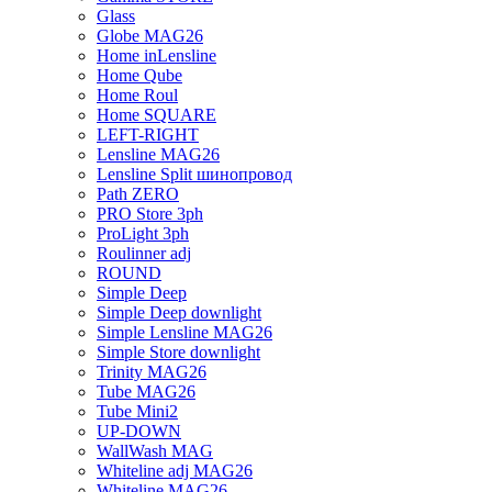
Glass
Globe MAG26
Home inLensline
Home Qube
Home Roul
Home SQUARE
LEFT-RIGHT
Lensline MAG26
Lensline Split шинопровод
Path ZERO
PRO Store 3ph
ProLight 3ph
Roulinner adj
ROUND
Simple Deep
Simple Deep downlight
Simple Lensline MAG26
Simple Store downlight
Trinity MAG26
Tube MAG26
Tube Mini2
UP-DOWN
WallWash MAG
Whiteline adj MAG26
Whiteline MAG26