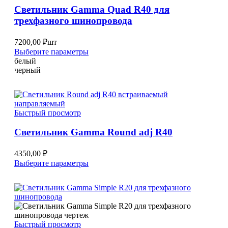
на
Светильник Gamma Quad R40 для
странице
трехфазного шинопровода
товара.
7200,00
₽
шт
Этот
Выберите параметры
товар
белый
имеет
черный
несколько
вариаций.
Опции
можно
Быстрый просмотр
выбрать
на
Светильник Gamma Round adj R40
странице
товара.
4350,00
₽
Этот
Выберите параметры
товар
имеет
несколько
вариаций.
Опции
можно
Быстрый просмотр
выбрать