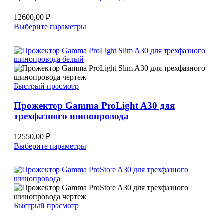
12600,00
₽
Этот
Выберите параметры
товар
имеет
несколько
вариаций.
Опции
можно
Быстрый просмотр
выбрать
на
Прожектор Gamma ProLight A30 для
странице
трехфазного шинопровода
товара.
12550,00
₽
Этот
Выберите параметры
товар
имеет
несколько
вариаций.
Опции
можно
Быстрый просмотр
выбрать
на