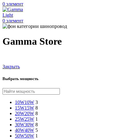
0
элемент
0
элемент
Gamma Store
Закрыть
Выбрать мощность
10W
10W
3
15W
15W
8
20W
20W
8
25W
25W
1
30W
30W
8
40W
40W
5
50W
50W
1