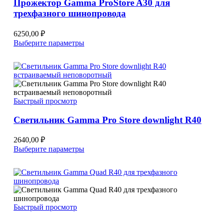
Прожектор Gamma ProStore A30 для
странице
трехфазного шинопровода
товара.
6250,00
₽
Этот
Выберите параметры
товар
имеет
несколько
вариаций.
Опции
можно
Быстрый просмотр
выбрать
на
Светильник Gamma Pro Store downlight R40
странице
товара.
2640,00
₽
Этот
Выберите параметры
товар
имеет
несколько
вариаций.
Опции
можно
Быстрый просмотр
выбрать