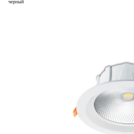
имеет
черный
несколько
вариаций.
Опции
можно
выбрать
на
странице
товара.