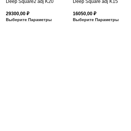
Deep Square2 adj K20
Deep Square adj K15
29300,00
₽
16050,00
₽
Выберите Параметры
Выберите Параметры
КАТЕГОРИИ ТОВАРОВ
архитектурный неон
встраиваемые светильники
карданные светильники
магнитный трек и аксессуары
накладные светильники
настенные светильники