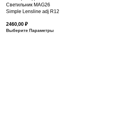
Светильник MAG26
Simple Lensline adj R12
2460,00
₽
Выберите Параметры
КАТЕГОРИИ ТОВАРОВ
архитектурный неон
встраиваемые светильники
карданные светильники
магнитный трек и аксессуары
накладные светильники