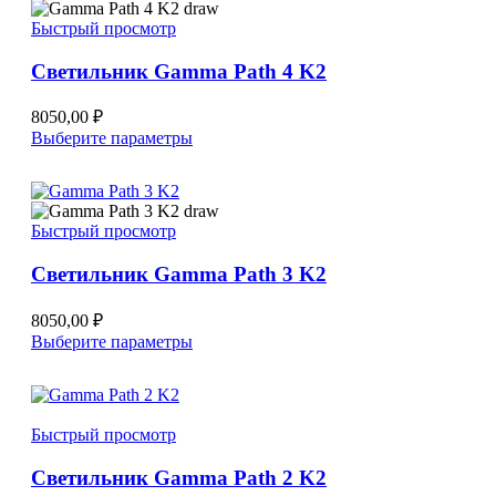
вариаций.
Быстрый просмотр
Опции
можно
Светильник Gamma Path 4 K2
выбрать
на
странице
8050,00
₽
товара.
Этот
Выберите параметры
товар
имеет
несколько
вариаций.
Быстрый просмотр
Опции
можно
Светильник Gamma Path 3 K2
выбрать
на
странице
8050,00
₽
товара.
Этот
Выберите параметры
товар
имеет
несколько
вариаций.
Быстрый просмотр
Опции
можно
Светильник Gamma Path 2 K2
выбрать