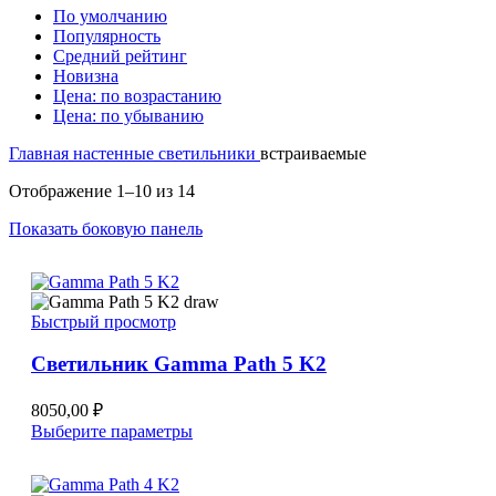
По умолчанию
Популярность
Средний рейтинг
Новизна
Цена: по возрастанию
Цена: по убыванию
Главная
настенные светильники
встраиваемые
Сортировка:
Отображение 1–10 из 14
самые
Показать боковую панель
недавние
Быстрый просмотр
Светильник Gamma Path 5 K2
8050,00
₽
Этот
Выберите параметры
товар
имеет
несколько