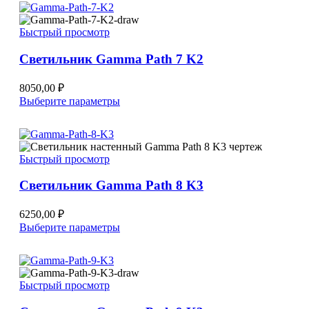
несколько
вариаций.
Быстрый просмотр
Опции
можно
Светильник Gamma Path 7 K2
выбрать
на
странице
8050,00
₽
товара.
Этот
Выберите параметры
товар
имеет
несколько
вариаций.
Быстрый просмотр
Опции
можно
Светильник Gamma Path 8 K3
выбрать
на
странице
6250,00
₽
товара.
Этот
Выберите параметры
товар
имеет
несколько
вариаций.
Быстрый просмотр
Опции
можно