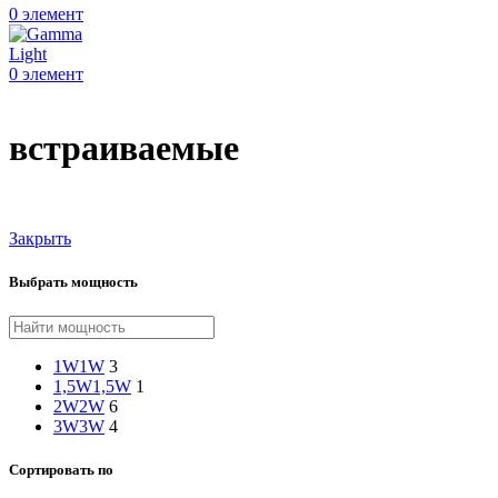
0
элемент
0
элемент
встраиваемые
Закрыть
Выбрать мощность
1W
1W
3
1,5W
1,5W
1
2W
2W
6
3W
3W
4
Сортировать по