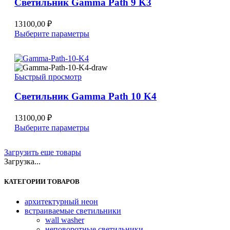
Светильник Gamma Path 9 K3
выбрать
на
странице
13100,00
₽
товара.
Этот
Выберите параметры
товар
имеет
несколько
вариаций.
Быстрый просмотр
Опции
можно
Светильник Gamma Path 10 K4
выбрать
на
странице
13100,00
₽
товара.
Этот
Выберите параметры
товар
имеет
Загрузить еще товары
несколько
Загрузка...
вариаций.
Опции
КАТЕГОРИИ ТОВАРОВ
можно
выбрать
на
архитектурный неон
странице
встраиваемые светильники
товара.
wall washer
неповоротные светильники