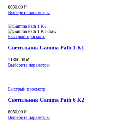
на
странице
8050,00
₽
товара.
Этот
Выберите параметры
товар
имеет
несколько
вариаций.
Быстрый просмотр
Опции
можно
Светильник Gamma Path 1 K1
выбрать
на
странице
11860,00
₽
товара.
Этот
Выберите параметры
товар
имеет
несколько
вариаций.
Быстрый просмотр
Опции
можно
Светильник Gamma Path 6 K2
выбрать
на
странице
8050,00
₽
товара.
Этот
Выберите параметры
товар
имеет