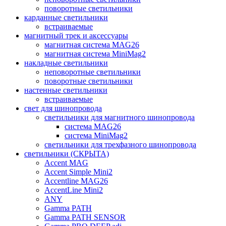
поворотные светильники
карданные светильники
встраиваемые
магнитный трек и аксессуары
магнитная система MAG26
магнитная система MiniMag2
накладные светильники
неповоротные светильники
поворотные светильники
настенные светильники
встраиваемые
свет для шинопровода
светильники для магнитного шинопровода
система MAG26
система MiniMag2
светильники для трехфазного шинопровода
светильники (СКРЫТА)
Accent MAG
Accent Simple Mini2
Accentline MAG26
AccentLine Mini2
ANY
Gamma PATH
Gamma PATH SENSOR